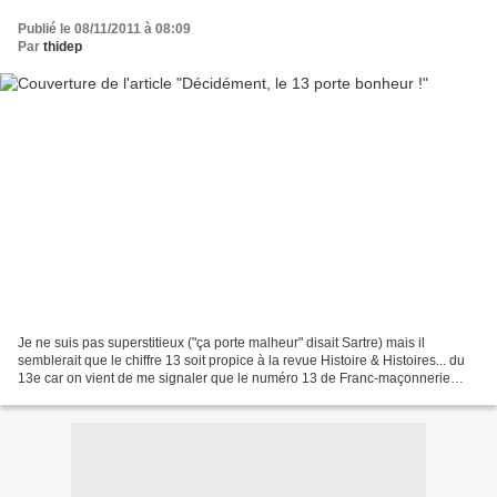
Publié le 08/11/2011 à 08:09
Par
thidep
Je ne suis pas superstitieux ("ça porte malheur" disait Sartre) mais il
semblerait que le chiffre 13 soit propice à la revue Histoire & Histoires... du
13e car on vient de me signaler que le numéro 13 de Franc-maçonnerie
magazine signale l'article consacré...