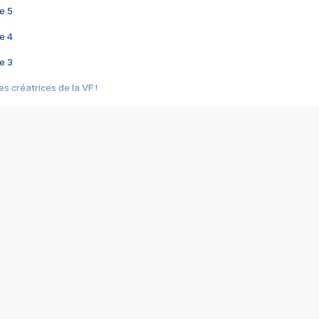
e 5
e 4
e 3
s créatrices de la VF !
e 2
e 1
e Mektoub My Love arrive enfin ! Rencontre avec Shaïn Boumedine et Sal
i : après Toni en famille
elle réalise le bouleversant Dites lui que je l'aime
ais ! Rencontre autour de Vie privée de Rebecca Zlotowski
 de Marguerite, Grave... Rencontre avec Ella Rumpf
 Les Rêveurs, un film intime sur la santé mentale
a avec un film sur le mouvement des Gilets jaunes