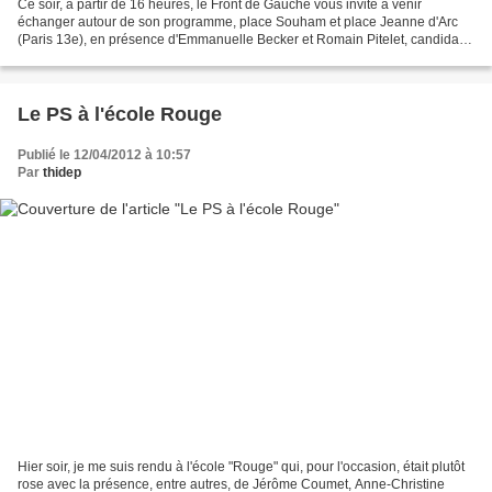
Ce soir, à partir de 16 heures, le Front de Gauche vous invite à venir
échanger autour de son programme, place Souham et place Jeanne d'Arc
(Paris 13e), en présence d'Emmanuelle Becker et Romain Pitelet, candidats
aux prochaines législatives. Des animations...
Le PS à l'école Rouge
Publié le 12/04/2012 à 10:57
Par
thidep
Hier soir, je me suis rendu à l'école "Rouge" qui, pour l'occasion, était plutôt
rose avec la présence, entre autres, de Jérôme Coumet, Anne-Christine