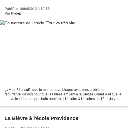
Publié le 19/04/2012 à 12:58
Par
thidep
ça y est ! Il a suffit que je me retrouve bloqué avec mes problèmes -
récurrents- de dos pour que les idées arrivent à la vitesse Grand V et que je
trouve le thème du prochain numéro d' Histoire & Histoires du 13e . Je vous
promets un numéro surprenant...
La Bièvre à l'école Providence