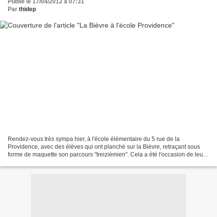
Publié le 17/04/2012 à 07:31
Par
thidep
Rendez-vous très sympa hier, à l'école élémentaire du 5 rue de la
Providence, avec des élèves qui ont planché sur la Bièvre, retraçant sous
forme de maquette son parcours "treizièmien". Cela a été l'occasion de leur
faire un petit exposé de ce parcours,...