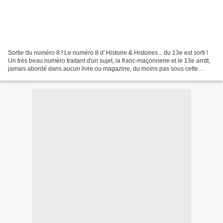
Sortie du numéro 8 ! Le numéro 8 d' Histoire & Histoires... du 13e est sorti !
Un très beau numéro traitant d'un sujet, la franc-maçonnerie et le 13e arrdt,
jamais abordé dans aucun livre ou magazine, du moins pas sous cette
forme, bien loin des "marronniers"...