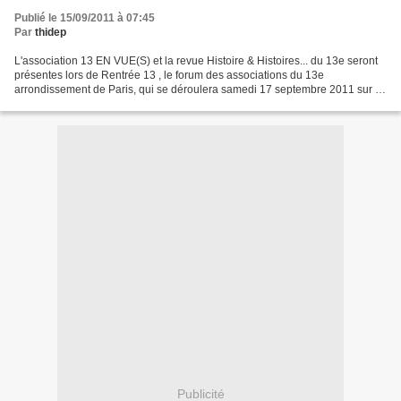
Publié le 15/09/2011 à 07:45
Par
thidep
L'association 13 EN VUE(S) et la revue Histoire & Histoires... du 13e seront
présentes lors de Rentrée 13 , le forum des associations du 13e
arrondissement de Paris, qui se déroulera samedi 17 septembre 2011 sur le
marché Blanqui (75013) à partir de 10...
Publicité