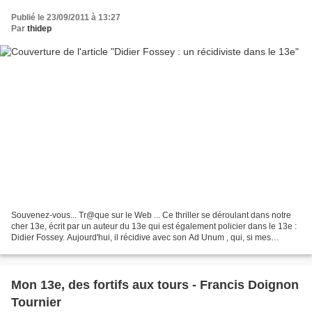
Publié le 23/09/2011 à 13:27
Par
thidep
Souvenez-vous... Tr@que sur le Web ... Ce thriller se déroulant dans notre
cher 13e, écrit par un auteur du 13e qui est également policier dans le 13e :
Didier Fossey. Aujourd'hui, il récidive avec son Ad Unum , qui, si mes
souvenirs de latin sont bons,...
Mon 13e, des fortifs aux tours - Francis Doignon
Tournier