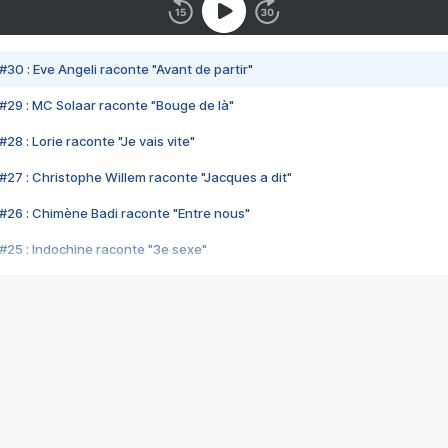
#30 : Eve Angeli raconte "Avant de partir"
#29 : MC Solaar raconte "Bouge de là"
28 : Lorie raconte "Je vais vite"
#27 : Christophe Willem raconte "Jacques a dit"
#26 : Chimène Badi raconte "Entre nous"
#25 : Indochine raconte "3e sexe"
#24 : Zaho raconte "C'est chelou"
#23 : Patrick Bruel raconte "Au café des délices"
#22 : Kyo raconte "Le chemin"
#21 : Nolwenn Leroy raconte "Cassé"
#20 : Patrick Hernandez raconte "Born to be alive"