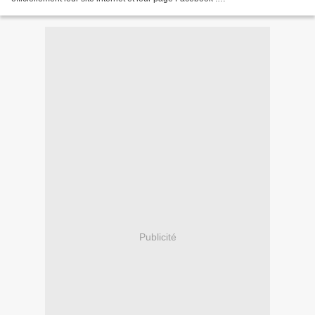
http://ecolerouge.fcpe.free.fr/ http://www.facebook.com/pages/les-parents-
des-%C3%A9coles-de-la-place-Jeanne-dArc-75013-
Paris/209136075789404...
Publicité