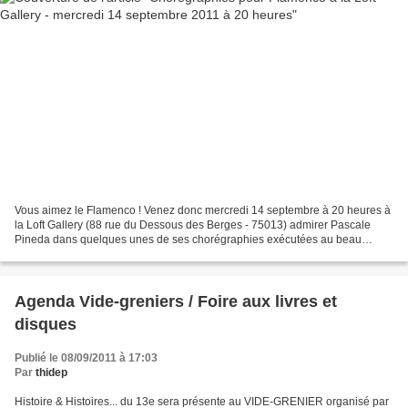
Vous aimez le Flamenco ! Venez donc mercredi 14 septembre à 20 heures à
la Loft Gallery (88 rue du Dessous des Berges - 75013) admirer Pascale
Pineda dans quelques unes de ses chorégraphies exécutées au beau
milieu d'œuvres de notre artiste du 13e, Barrie...
Agenda Vide-greniers / Foire aux livres et
disques
Publié le 08/09/2011 à 17:03
Par
thidep
Histoire & Histoires... du 13e sera présente au VIDE-GRENIER organisé par