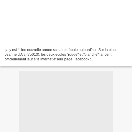
ça y est ! Une nouvelle année scolaire débute aujourd'hui. Sur la place
Jeanne d'Arc (75013), les deux écoles "rouge" et "blanche" lancent
officiellement leur site internet et leur page Facebook :
http://ecolerouge.fcpe.free.fr/ http://www.facebook.com/pages/les-parents-
des-%C3%A9coles-de-la-place-Jeanne-dArc-75013-
Paris/209136075789404...