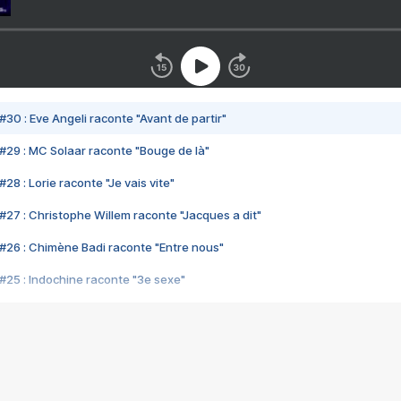
#30 : Eve Angeli raconte "Avant de partir"
#29 : MC Solaar raconte "Bouge de là"
28 : Lorie raconte "Je vais vite"
#27 : Christophe Willem raconte "Jacques a dit"
#26 : Chimène Badi raconte "Entre nous"
#25 : Indochine raconte "3e sexe"
#24 : Zaho raconte "C'est chelou"
#23 : Patrick Bruel raconte "Au café des délices"
#22 : Kyo raconte "Le chemin"