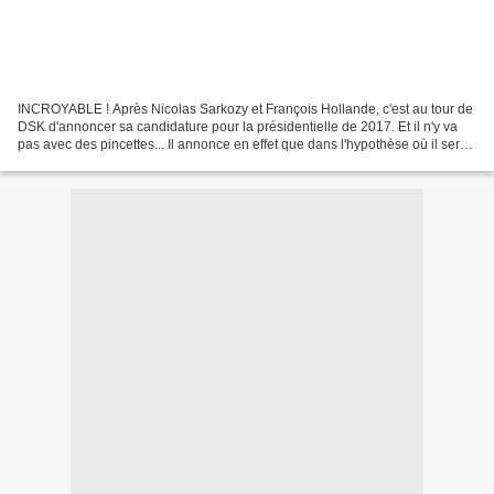
INCROYABLE ! Après Nicolas Sarkozy et François Hollande, c'est au tour de
DSK d'annoncer sa candidature pour la présidentielle de 2017. Et il n'y va
pas avec des pincettes... Il annonce en effet que dans l'hypothèse où il serait
élu, il engagerait l'état...