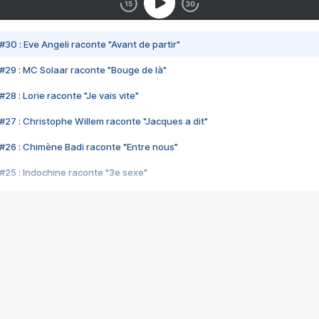
#30 : Eve Angeli raconte "Avant de partir"
#29 : MC Solaar raconte "Bouge de là"
28 : Lorie raconte "Je vais vite"
#27 : Christophe Willem raconte "Jacques a dit"
#26 : Chimène Badi raconte "Entre nous"
#25 : Indochine raconte "3e sexe"
#24 : Zaho raconte "C'est chelou"
#23 : Patrick Bruel raconte "Au café des délices"
#22 : Kyo raconte "Le chemin"
#21 : Nolwenn Leroy raconte "Cassé"
#20 : Patrick Hernandez raconte "Born to be alive"