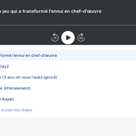
e jeu qui a transformé l’ennui en chef-d’œuvre
nsformé l’ennui en chef-d’œuvre
 DayZ
 a 13 ans (et vous l'avez ignoré)
e (littéralement)
im Rayan
 toutes les règles
s les jeux vidéo
us choquant de Rockstar ? - Le scandale BULLY