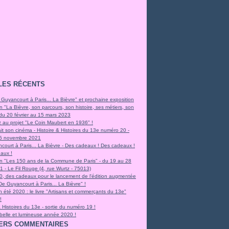
LES RÉCENTS
 Guyancourt à Paris... La Bièvre" et prochaine exposition
n "La Bièvre, son parcours, son histoire, ses métiers, son
 du 20 février au 15 mars 2023
z au projet "Le Coin Maubert en 1936" !
it son cinéma - Histoire & Histoires du 13e numéro 20 -
e 5 novembre 2021
court à Paris... La Bièvre - Des cadeaux ! Des cadeaux !
aux !
on "Les 150 ans de la Commune de Paris" - du 19 au 28
 - Le Fil Rouge (4, rue Wurtz - 75013)
0, des cadeaux pour le lancement de l'édition augmentée
"De Guyancourt à Paris... La Bièvre" !
 été 2020 : le livre "Artisans et commerçants du 13e"
!
& Histoires du 13e - sortie du numéro 19 !
 belle et lumineuse année 2020 !
ERS COMMENTAIRES