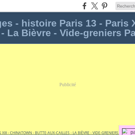
s - histoire Paris 13 - Paris 
 - La Bièvre - Vide-greniers Pa
Publicité
S XIII - CHINATOWN - BUTTE-AUX-CAILLES - LA BIÈVRE - VIDE-GRENIERS PARIS