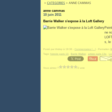
>
CATEGORIES
>
ANNE CAMMAS
anne cammas
10 juin 2011
Barrie Walker s'expose à la Loft Gallery
Peint
ne n
LOFT
s, le
Posté par thidep à 19:36 -
Commentaires [
…
]
- Permalien [
Tags:
histoire paris 13
,
Barrie Walker
,
artiste paris 13e
,
Lof
Vous aimez ?
0 vote