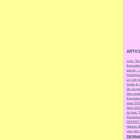
ARTIC
Livre "De
Expositio
avenir" -
Participe
Le 13e fa
Sortie l
De Guyan
Des cade
Expositi
mars 2021
Noël 202
du livre 
Promotion
OFFERT 
Histoire 
Une très
DERNI