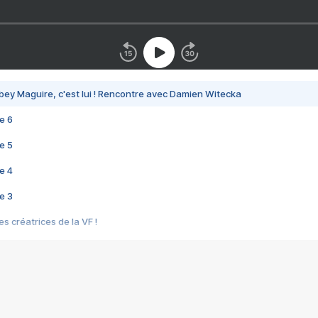
bey Maguire, c'est lui ! Rencontre avec Damien Witecka
e 6
e 5
e 4
e 3
s créatrices de la VF !
e 2
e 1
e Mektoub My Love arrive enfin ! Rencontre avec Shaïn Boumedine et Sal