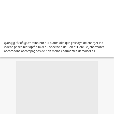
@#&|]@*$^#à@ d'ordinateur qui plante dès que j'essaye de charger les
vidéos prises hier après-midi du spectacle de Bob et Hercule, charmants
accordéons accompagnés de non moins charmantes demoiselles
prénommées Priscilla et Nolwenn. C'était lors d'un...