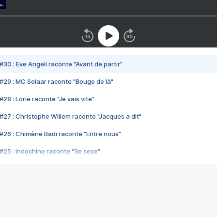
#30 : Eve Angeli raconte "Avant de partir"
#29 : MC Solaar raconte "Bouge de là"
28 : Lorie raconte "Je vais vite"
#27 : Christophe Willem raconte "Jacques a dit"
#26 : Chimène Badi raconte "Entre nous"
#25 : Indochine raconte "3e sexe"
#24 : Zaho raconte "C'est chelou"
#23 : Patrick Bruel raconte "Au café des délices"
#22 : Kyo raconte "Le chemin"