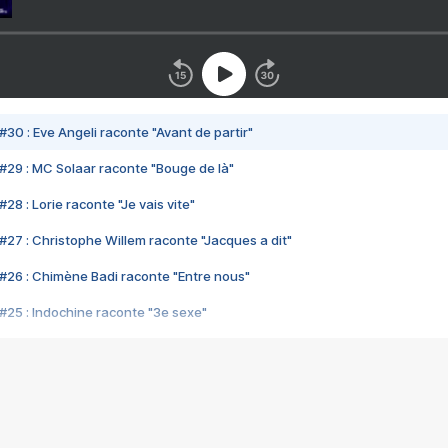
#30 : Eve Angeli raconte "Avant de partir"
#29 : MC Solaar raconte "Bouge de là"
28 : Lorie raconte "Je vais vite"
#27 : Christophe Willem raconte "Jacques a dit"
#26 : Chimène Badi raconte "Entre nous"
#25 : Indochine raconte "3e sexe"
#24 : Zaho raconte "C'est chelou"
#23 : Patrick Bruel raconte "Au café des délices"
#22 : Kyo raconte "Le chemin"