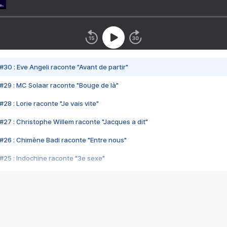
#30 : Eve Angeli raconte "Avant de partir"
#29 : MC Solaar raconte "Bouge de là"
28 : Lorie raconte "Je vais vite"
#27 : Christophe Willem raconte "Jacques a dit"
#26 : Chimène Badi raconte "Entre nous"
#25 : Indochine raconte "3e sexe"
#24 : Zaho raconte "C'est chelou"
#23 : Patrick Bruel raconte "Au café des délices"
#22 : Kyo raconte "Le chemin"