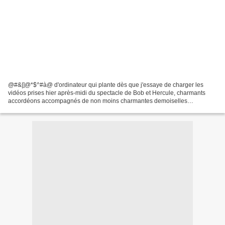
@#&|]@*$^#à@ d'ordinateur qui plante dès que j'essaye de charger les
vidéos prises hier après-midi du spectacle de Bob et Hercule, charmants
accordéons accompagnés de non moins charmantes demoiselles
prénommées Priscilla et Nolwenn. C'était lors d'un...