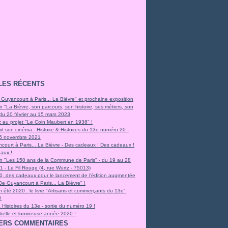
LES RÉCENTS
 Guyancourt à Paris... La Bièvre" et prochaine exposition
n "La Bièvre, son parcours, son histoire, ses métiers, son
 du 20 février au 15 mars 2023
z au projet "Le Coin Maubert en 1936" !
it son cinéma - Histoire & Histoires du 13e numéro 20 -
e 5 novembre 2021
court à Paris... La Bièvre - Des cadeaux ! Des cadeaux !
aux !
on "Les 150 ans de la Commune de Paris" - du 19 au 28
 - Le Fil Rouge (4, rue Wurtz - 75013)
0, des cadeaux pour le lancement de l'édition augmentée
"De Guyancourt à Paris... La Bièvre" !
 été 2020 : le livre "Artisans et commerçants du 13e"
!
& Histoires du 13e - sortie du numéro 19 !
 belle et lumineuse année 2020 !
ERS COMMENTAIRES