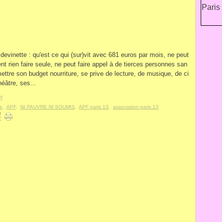
 devinette : qu'est ce qui (sur)vit avec 681 euros par mois, ne peut
nt rien faire seule, ne peut faire appel à de tierces personnes san
ttre son budget nourriture, se prive de lecture, de musique, de ci
éâtre, ses...
#
]
3e
,
APF
,
NI PAUVRE NI SOUMIS
,
APF paris 13
,
association paris 13