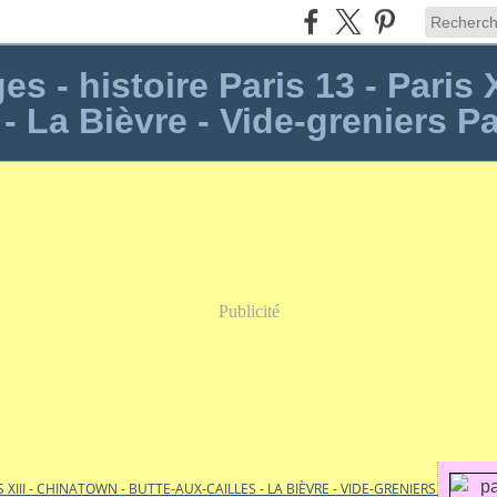
s - histoire Paris 13 - Paris 
 - La Bièvre - Vide-greniers Pa
Publicité
S XIII - CHINATOWN - BUTTE-AUX-CAILLES - LA BIÈVRE - VIDE-GRENIERS PARIS