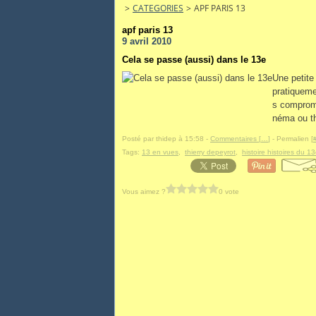
>
CATEGORIES
>
APF PARIS 13
apf paris 13
9 avril 2010
Cela se passe (aussi) dans le 13e
Une petite
pratiqueme
s comprome
néma ou th
Posté par thidep à 15:58 -
Commentaires [
…
]
- Permalien [
Tags:
13 en vues
,
thierry depeyrot
,
histoire histoires du 1
Vous aimez ?
0 vote