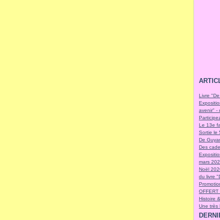
ARTIC
Livre "De
Expositio
avenir" -
Participe
Le 13e fa
Sortie l
De Guyan
Des cade
Expositi
mars 2021
Noël 202
du livre 
Promotion
OFFERT 
Histoire 
Une très
DERNI