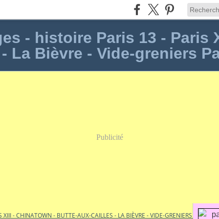
s - histoire Paris 13 - Paris 
 - La Bièvre - Vide-greniers Pa
Publicité
S XIII - CHINATOWN - BUTTE-AUX-CAILLES - LA BIÈVRE - VIDE-GRENIERS PARIS