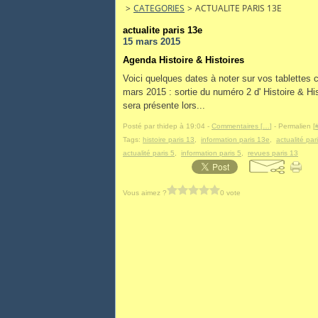
>
CATEGORIES
>
ACTUALITE PARIS 13E
actualite paris 13e
15 mars 2015
Agenda Histoire & Histoires
Voici quelques dates à noter sur vos tablettes co
mars 2015 : sortie du numéro 2 d' Histoire & His
sera présente lors...
Posté par thidep à 19:04 -
Commentaires [
…
]
- Permalien [
Tags:
histoire paris 13
,
information paris 13e
,
actualité par
actualité paris 5
,
information paris 5
,
revues paris 13
Vous aimez ?
0 vote