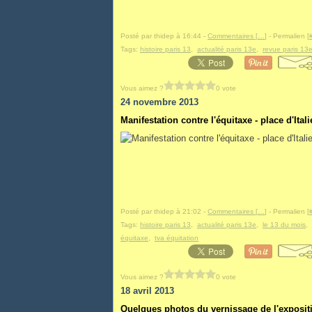
Posté par thidep à 16:44 -
Commentaires [
…
]
- Permalien [
Tags:
histoire paris 13
,
actualité paris 13e
,
revue paris 13
Vous aimez ?
0 vote
24 novembre 2013
Manifestation contre l'équitaxe - place d'Itali
Posté par thidep à 21:02 -
Commentaires [
…
]
- Permalien [
Tags:
histoire paris 13
,
actualité paris 13e
,
le 13 du mois
,
équitaxe
,
tva équitation
Vous aimez ?
0 vote
18 avril 2013
Quelques photos du vernissage de l'expositi