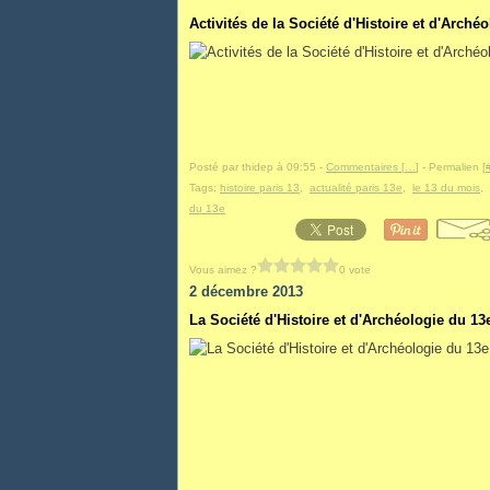
Activités de la Société d'Histoire et d'Arch
Posté par thidep à 09:55 -
Commentaires [
…
]
- Permalien [
Tags:
histoire paris 13
,
actualité paris 13e
,
le 13 du mois
,
du 13e
Vous aimez ?
0 vote
2 décembre 2013
La Société d'Histoire et d'Archéologie du 13