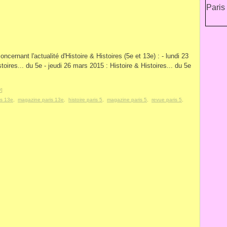
ncernant l'actualité d'Histoire & Histoires (5e et 13e) : - lundi 23
toires... du 5e - jeudi 26 mars 2015 : Histoire & Histoires... du 5e
#
]
is 13e
,
magazine paris 13e
,
histoire paris 5
,
magazine paris 5
,
revue paris 5
,