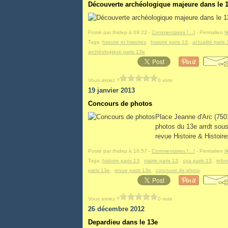
Découverte archéologique majeure dans le 
Posté par thidep à 09:22 -
Commentaires [
…
]
- Permalien [
Tags:
histoire et histoires
,
histoire paris 13
,
actualité paris
archéologique paris 13e
Vous aimez ?
0 vote
19 janvier 2013
Concours de photos
Place Jeanne d'Arc (7501
photos du 13e arrdt sous
revue Histoire & Histoire
Posté par thidep à 10:57 -
Commentaires [
…
]
- Permalien [
Tags:
histoire paris 13
,
mairie paris 13
,
cpa paris 13
,
info
paris 13e
,
revue paris 13e
,
concours de photo
Vous aimez ?
0 vote
26 décembre 2012
Depardieu dans le 13e