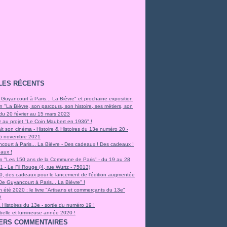
LES RÉCENTS
 Guyancourt à Paris... La Bièvre" et prochaine exposition
n "La Bièvre, son parcours, son histoire, ses métiers, son
 du 20 février au 15 mars 2023
z au projet "Le Coin Maubert en 1936" !
it son cinéma - Histoire & Histoires du 13e numéro 20 -
e 5 novembre 2021
court à Paris... La Bièvre - Des cadeaux ! Des cadeaux !
aux !
on "Les 150 ans de la Commune de Paris" - du 19 au 28
 - Le Fil Rouge (4, rue Wurtz - 75013)
0, des cadeaux pour le lancement de l'édition augmentée
"De Guyancourt à Paris... La Bièvre" !
 été 2020 : le livre "Artisans et commerçants du 13e"
!
& Histoires du 13e - sortie du numéro 19 !
 belle et lumineuse année 2020 !
ERS COMMENTAIRES