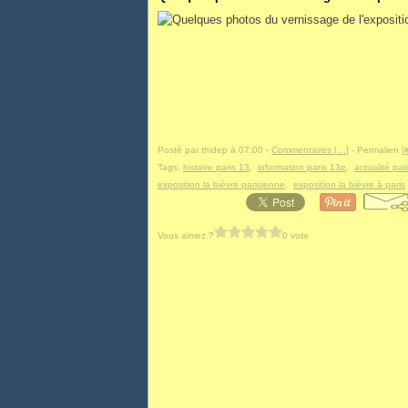
Posté par thidep à 07:00 -
Commentaires [
…
]
- Permalien [
Tags:
histoire paris 13
,
information paris 13e
,
actualité par
exposition la bièvre parisienne
,
exposition la bièvre à paris
Vous aimez ?
0 vote