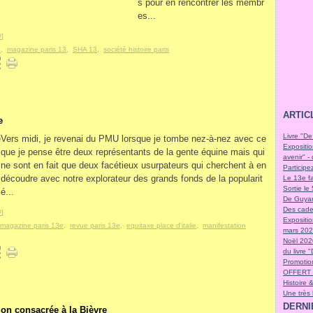
s pour en rencontrer les membr
es...
#
]
e
,
magazine paris 13
,
SHA 13
,
société histoire paris
ARTIC
e
Livre "De
Vers midi, je revenai du PMU lorsque je tombe nez-à-nez avec ce
Expositio
que je pense être deux représentants de la gente équine mais qui
avenir" -
ne sont en fait que deux facétieux usurpateurs qui cherchent à en
Participe
découdre avec notre explorateur des grands fonds de la popularit
Le 13e fa
Sortie l
é...
De Guyan
Des cade
#
]
Expositi
magazine paris 13e
,
revue paris 13e
,
equitaxe place d'italie
,
manifestation
mars 2021
Noël 202
du livre 
Promotion
OFFERT 
Histoire 
Une très
DERNI
on consacrée à la Bièvre