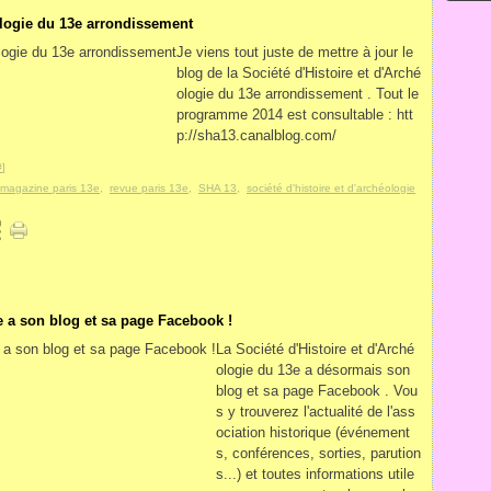
éologie du 13e arrondissement
Je viens tout juste de mettre à jour le
blog de la Société d'Histoire et d'Arché
ologie du 13e arrondissement . Tout le
programme 2014 est consultable : htt
p://sha13.canalblog.com/
#
]
magazine paris 13e
,
revue paris 13e
,
SHA 13
,
société d'histoire et d'archéologie
e a son blog et sa page Facebook !
La Société d'Histoire et d'Arché
ologie du 13e a désormais son
blog et sa page Facebook . Vou
s y trouverez l'actualité de l'ass
ociation historique (événement
s, conférences, sorties, parution
s...) et toutes informations utile