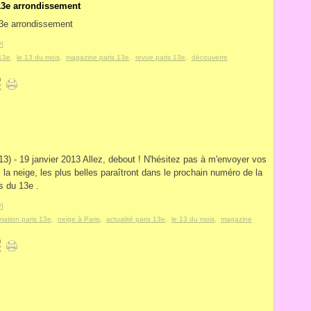
13e arrondissement
#
]
 13e
,
le 13 du mois
,
magazine paris 13e
,
revue paris 13e
,
découverte
3) - 19 janvier 2013 Allez, debout ! N'hésitez pas à m'envoyer vos
 la neige, les plus belles paraîtront dans le prochain numéro de la
s du 13e .
#
]
rmation paris 13e
,
neige à Paris
,
actualité paris 13e
,
le 13 du mois
,
magazine