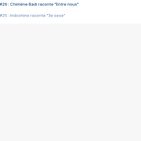
#26 : Chimène Badi raconte "Entre nous"
#25 : Indochine raconte "3e sexe"
#24 : Zaho raconte "C'est chelou"
#23 : Patrick Bruel raconte "Au café des délices"
#22 : Kyo raconte "Le chemin"
#21 : Nolwenn Leroy raconte "Cassé"
#20 : Patrick Hernandez raconte "Born to be alive"
#19 : Lorie raconte "Près de moi"
#18 : Michael Jones raconte "A nos actes manqués" (avec Jean-Jacque
#17 : Khaled raconte "Aïcha"
#16 : Corneille raconte "Parce qu'on vient de loin"
#15 : Indochine raconte "L'aventurier"
14 : Lorie raconte "Sur un air latino"