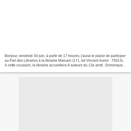
Bonjour, vendredi 30 juin, à partir de 17 heures, j'aurai le plaisir de participer
au Pari des Libraires à la librairie Maruani (171, bd Vincent Auriol - 75013).
A cette occasion, la librairie accueillera 8 auteurs du 13e arrdt : Dominique
Bure Yves Tenret...