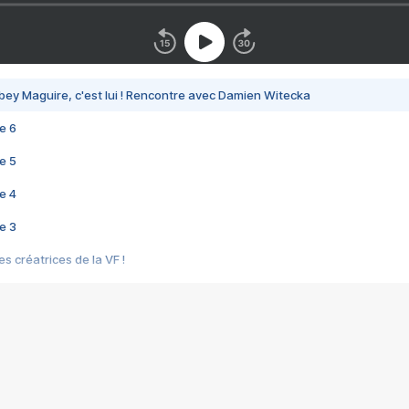
bey Maguire, c'est lui ! Rencontre avec Damien Witecka
e 6
e 5
e 4
e 3
s créatrices de la VF !
e 2
e 1
e Mektoub My Love arrive enfin ! Rencontre avec Shaïn Boumedine et Sal
i : après Toni en famille