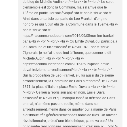
du blog de Michèle Audin.<br /> <br /> <br /> <br /> Le sujet
d'ensemble est donc la Commune, mais il arrive que le
13ème en particulier soit évoqué.<br /> <br /> <br /> <br />
Ainsi dans un article qui parle de Leo Frankel, d'origine
hongroise qui fut un élu de la Commune dans le 13ème.<br />
<br /> <br /> <br />
https://macommunedeparis.com/2016/09/05/rue-leo-frankel-
paris/<br /> <br /> <br /> <br /> Ou Emile Duval, qui participa à
la Commune et fut assassiné le 4 avril 1871.<br /> <br />
J'ignorais, je ne l'ai lu que tout à l'heure, que comme le dit
Michèle Audin :<br /> <br /> <br /> <br />
https://macommunedeparis.com/2016/05/19/place-emile-
duval-treizieme-arrondissement/<br /> <br /> <br /> <br /> "
Sur la proposition de Leo Frankel, élu lui aussi du treizième
arrondissement, la Commune de Paris a renommé, le 17 avril
1871, la place d’Italie « place Émile-Duval ».<br /> <br /> <br
/> <br /> Ce lieu a repris son ancien nom. Émile Duval,
assassiné le 4 avril et qui manqua tant à la défense de Paris
en mai, n’a même pas une ruelle, même dans son
arrondissement, même dans ce quartier où la mairie de Paris
a distribué très généreusement des noms de rues. Un ouvrier
révolutionnaire, près d’une bibliothèque, ça ne va pas? Un
philosophe réactionnaire, apparemment, c’est mieux… "<br />