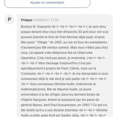
Ajouter un commentaire
P
Philippe
01/05/2017 17:55
Bonjour M. Depeyrot,<br /> <br /> <br /> <br /> ( Je suis venu
jusque devant chez vous hier dimanche 30 avril pour voir si je
pouvais prendre le livre de Fred Morisse déjà payé, et peut-
être aussi " Village " de 1995, au cas où tous les exemplaires
n'auraient pas été vendus samedi. Mais vous n'étiez pas chez
vous, j'ai appelé votre téléphone fixe et c'était votre
répondeur. Cela n'est pas grave, je reviendrai. )<br /> <br />
<br /> <br /> Mon message d'aujourd'hui n'est pas
spécifiquement à propos de Paris 13ème, mais sur la
Commune.<br /> <br /> <br /> <br /> Je me demandais si vous
connaissiez dèjà le site dont je vais parler.<br /> <br /> <br />
<br /> Vous connaissez Michèle Audin, historienne et
mathématicienne, fille de Maurice Audin, ce jeune
universitaire à la fac d'Alger, dans les derniers temps de
l'Algérie française, torturé et assassiné par les paras du
général Massu, dont Paul Aussaresses, en 1960 ? Ce qui n'a
été révélé qu'il y a une dizaine d'années.<br /> <br /> Michèle
Audin a entre autre écrit sur Gaston Julia, <br /> <br /> <br />