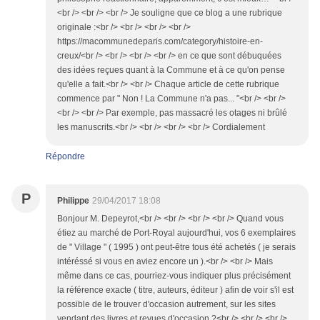
<br /> <br /> <br /> Je souligne que ce blog a une rubrique
originale :<br /> <br /> <br /> <br />
https://macommunedeparis.com/category/histoire-en-
creux/<br /> <br /> <br /> <br /> en ce que sont débuquées
des idées reçues quant à la Commune et à ce qu'on pense
qu'elle a fait.<br /> <br /> Chaque article de cette rubrique
commence par " Non ! La Commune n'a pas... "<br /> <br />
<br /> <br /> Par exemple, pas massacré les otages ni brûlé
les manuscrits.<br /> <br /> <br /> <br /> Cordialement
Répondre
P
Philippe
29/04/2017 18:08
Bonjour M. Depeyrot,<br /> <br /> <br /> <br /> Quand vous
étiez au marché de Port-Royal aujourd'hui, vos 6 exemplaires
de " Village " ( 1995 ) ont peut-être tous été achetés ( je serais
intéréssé si vous en aviez encore un ).<br /> <br /> Mais
même dans ce cas, pourriez-vous indiquer plus précisément
la référence exacte ( titre, auteurs, éditeur ) afin de voir s'il est
possible de le trouver d'occasion autrement, sur les sites
vendant des livres et revues d'occasion ?<br /> <br /> <br />