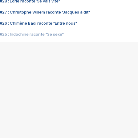
28 : Lorie raconte "Je vais vite"
#27 : Christophe Willem raconte "Jacques a dit"
#26 : Chimène Badi raconte "Entre nous"
#25 : Indochine raconte "3e sexe"
#24 : Zaho raconte "C'est chelou"
#23 : Patrick Bruel raconte "Au café des délices"
#22 : Kyo raconte "Le chemin"
#21 : Nolwenn Leroy raconte "Cassé"
#20 : Patrick Hernandez raconte "Born to be alive"
#19 : Lorie raconte "Près de moi"
#18 : Michael Jones raconte "A nos actes manqués" (avec Jean-Jacque
#17 : Khaled raconte "Aïcha"
#16 : Corneille raconte "Parce qu'on vient de loin"