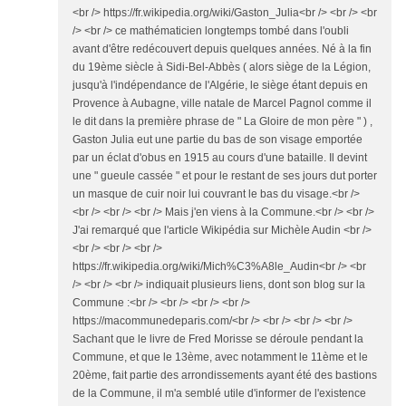
<br /> https://fr.wikipedia.org/wiki/Gaston_Julia<br /> <br /> <br
/> <br /> ce mathématicien longtemps tombé dans l'oubli
avant d'être redécouvert depuis quelques années. Né à la fin
du 19ème siècle à Sidi-Bel-Abbès ( alors siège de la Légion,
jusqu'à l'indépendance de l'Algérie, le siège étant depuis en
Provence à Aubagne, ville natale de Marcel Pagnol comme il
le dit dans la première phrase de " La Gloire de mon père " ) ,
Gaston Julia eut une partie du bas de son visage emportée
par un éclat d'obus en 1915 au cours d'une bataille. Il devint
une " gueule cassée " et pour le restant de ses jours dut porter
un masque de cuir noir lui couvrant le bas du visage.<br />
<br /> <br /> <br /> Mais j'en viens à la Commune.<br /> <br />
J'ai remarqué que l'article Wikipédia sur Michèle Audin <br />
<br /> <br /> <br />
https://fr.wikipedia.org/wiki/Mich%C3%A8le_Audin<br /> <br
/> <br /> <br /> indiquait plusieurs liens, dont son blog sur la
Commune :<br /> <br /> <br /> <br />
https://macommunedeparis.com/<br /> <br /> <br /> <br />
Sachant que le livre de Fred Morisse se déroule pendant la
Commune, et que le 13ème, avec notamment le 11ème et le
20ème, fait partie des arrondissements ayant été des bastions
de la Commune, il m'a semblé utile d'informer de l'existence