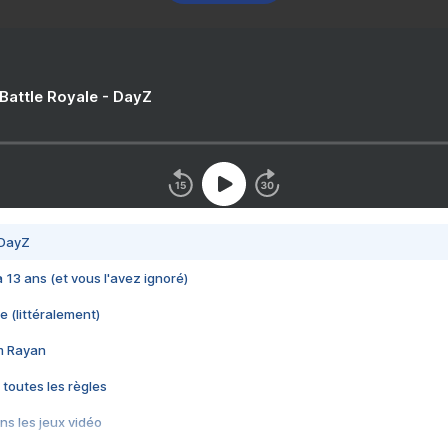
 Battle Royale - DayZ
 DayZ
 a 13 ans (et vous l'avez ignoré)
e (littéralement)
im Rayan
 toutes les règles
s les jeux vidéo