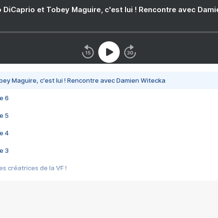
 DiCaprio et Tobey Maguire, c'est lui ! Rencontre avec Dam
bey Maguire, c'est lui ! Rencontre avec Damien Witecka
e 6
e 5
e 4
e 3
s créatrices de la VF !
e 2
e 1