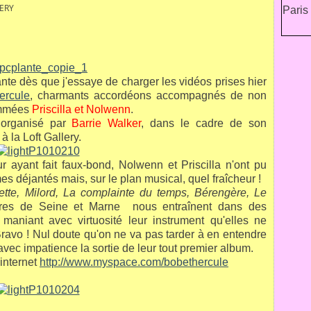
LERY
ante dès que j'essaye de charger les vidéos prises hier
ercule
, charmants accordéons accompagnés de non
ommées
Priscilla et Nolwenn
.
l organisé par
Barrie Walker
, dans le cadre de son
, à la Loft Gallery.
 ayant fait faux-bond, Nolwenn et Priscilla n'ont pu
es déjantés mais, sur le plan musical, quel fraîcheur !
tte, Milord, La complainte du temps, Bérengère, Le
naires de Seine et Marne nous entraînent dans des
 maniant avec virtuosité leur instrument qu'elles ne
Bravo ! Nul doute qu'on ne va pas tarder à en entendre
 avec impatience la sortie de leur tout premier album.
 internet
http://www.myspace.com/bobethercule