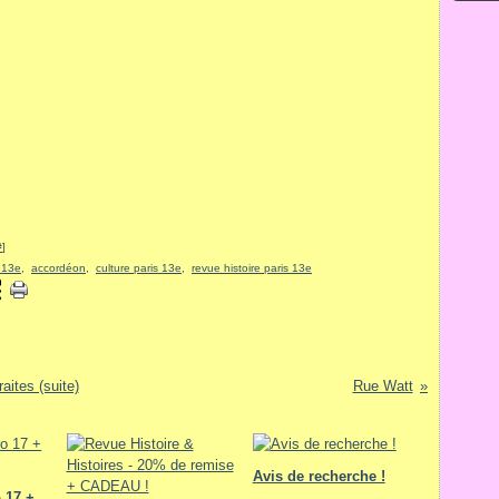
#
]
s 13e
,
accordéon
,
culture paris 13e
,
revue histoire paris 13e
aites (suite)
Rue Watt
Avis de recherche !
 17 +