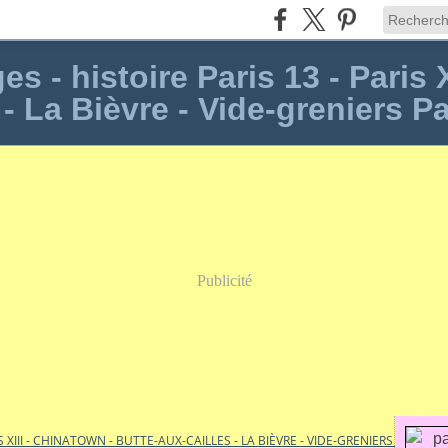
s - histoire Paris 13 - Paris 
 - La Bièvre - Vide-greniers Pa
Publicité
S XIII - CHINATOWN - BUTTE-AUX-CAILLES - LA BIÈVRE - VIDE-GRENIERS PARIS