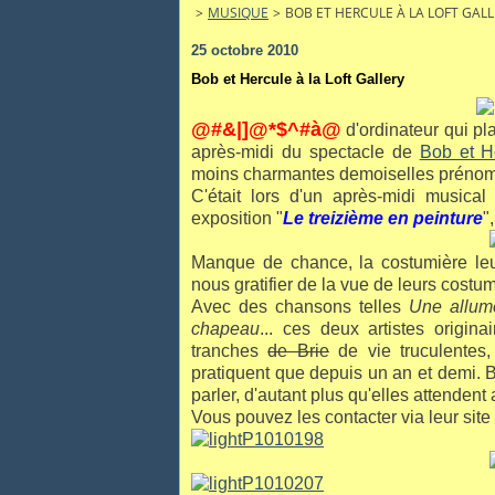
>
MUSIQUE
>
BOB ET HERCULE À LA LOFT GAL
25 octobre 2010
Bob et Hercule à la Loft Gallery
@#&|]@*$^#à@
d'ordinateur qui pl
après-midi du spectacle de
Bob et H
moins charmantes demoiselles prén
C'était lors d'un après-midi musica
exposition "
Le treizième en peinture
"
Manque de chance, la costumière leur
nous gratifier de la vue de leurs costum
Avec des chansons telles
Une allume
chapeau
... ces deux artistes origi
tranches
de Brie
de vie truculentes,
pratiquent que depuis un an et demi. 
parler, d'autant plus qu'elles attendent
Vous pouvez les contacter via leur site