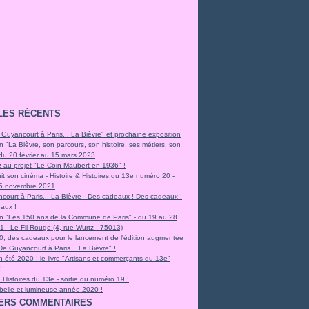
LES RÉCENTS
 Guyancourt à Paris... La Bièvre" et prochaine exposition
n "La Bièvre, son parcours, son histoire, ses métiers, son
 du 20 février au 15 mars 2023
z au projet "Le Coin Maubert en 1936" !
it son cinéma - Histoire & Histoires du 13e numéro 20 -
e 5 novembre 2021
court à Paris... La Bièvre - Des cadeaux ! Des cadeaux !
aux !
on "Les 150 ans de la Commune de Paris" - du 19 au 28
 - Le Fil Rouge (4, rue Wurtz - 75013)
0, des cadeaux pour le lancement de l'édition augmentée
"De Guyancourt à Paris... La Bièvre" !
 été 2020 : le livre "Artisans et commerçants du 13e"
!
& Histoires du 13e - sortie du numéro 19 !
 belle et lumineuse année 2020 !
ERS COMMENTAIRES