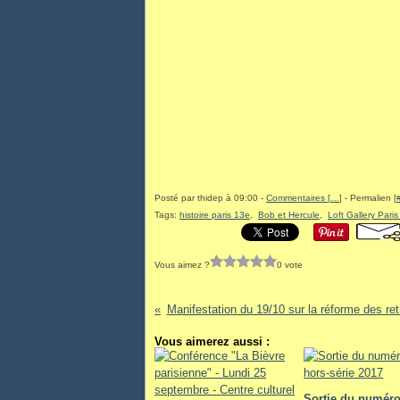
Posté par thidep à 09:00 -
Commentaires [
…
]
- Permalien [
Tags:
histoire paris 13e
,
Bob et Hercule
,
Loft Gallery Pari
Vous aimez ?
0 vote
Manifestation du 19/10 sur la réforme des retr
Vous aimerez aussi :
Sortie du numéro