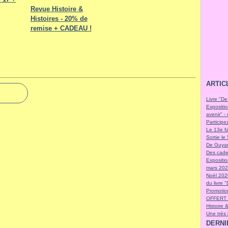
Revue Histoire &
Histoires - 20% de
remise + CADEAU !
ARTIC
Livre "De
Expositio
avenir" -
Participe
Le 13e fa
Sortie l
De Guyan
Des cade
Expositi
mars 2021
Noël 202
du livre 
Promotion
OFFERT 
Histoire 
Une très
DERNI