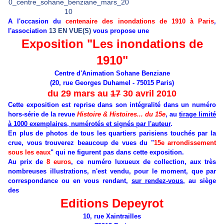
A l'occasion du
centenaire des inondations de 1910 à Paris
,
l'association
13 EN VUE(S)
vous propose une
Exposition "Les inondations de
1910"
Centre d'Animation Sohane Benziane
(20, rue Georges Duhamel - 75015 Paris)
du 29 mars au
17
30 avril 2010
Cette exposition est reprise dans son intégralité dans un numéro
hors-série de la revue
Histoire & Histoires... du 15e
, au
tirage limité
à 1000 exemplaires, numérotés et signés par l'auteur
.
En plus de photos de tous les quartiers parisiens touchés par la
crue, vous trouverez beaucoup de vues du "
15e arrondissement
sous les eaux
" qui ne figurent pas dans cette exposition.
Au prix de
8 euros
, ce numéro luxueux de collection, aux très
nombreuses illustrations, n'est vendu, pour le moment, que par
correspondance ou en vous rendant,
sur rendez-vous
, au siège
des
Editions Depeyrot
10, rue Xaintrailles