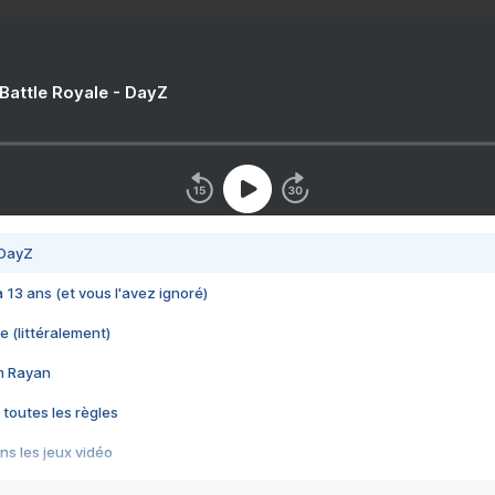
 Battle Royale - DayZ
 DayZ
 a 13 ans (et vous l'avez ignoré)
e (littéralement)
im Rayan
 toutes les règles
s les jeux vidéo
us choquant de Rockstar ? - Le scandale BULLY