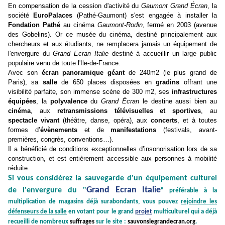
En compensation de la cession d'activité du
Gaumont Grand Écran
, la
société
EuroPalaces
(Pathé-Gaumont) s'est engagée à installer la
Fondation Pathé
au cinéma
Gaumont-Rodin
, fermé en 2003 (avenue
des Gobelins). Or ce musée du cinéma, destiné principalement aux
chercheurs et aux étudiants, ne remplacera jamais un équipement de
l'envergure du
Grand Ecran Italie
destiné à accueillir un large public
populaire venu de toute l'Ile-de-France.
Avec son
écran panoramique géant
de 240m2 (le plus grand de
Paris), sa
salle
de 650 places disposées en
gradins
offrant une
visibilité parfaite, son immense scène de 300 m2, ses
infrastructures
équipées
, la
polyvalence
du
Grand Écran
le destine aussi bien au
cinéma
, aux
retransmissions télévisuelles et sportives
, au
spectacle vivant
(théâtre, danse, opéra), aux
concerts
, et à toutes
formes d’
évènements
et de
manifestations
(festivals, avant-
premières, congrès, conventions…).
Il a bénéficié de conditions exceptionnelles d’insonorisation lors de sa
construction, et est entièrement accessible aux personnes à mobilité
réduite.
Si vous considérez la sauvegarde d'un équipement culturel
Grand Ecran Italie
de l'envergure du "
" préférable à la
multiplication de magasins déjà surabondants,
vous pouvez
rejoindre les
défenseurs de la salle
en votant pour le grand
projet
multiculturel qui a déjà
recueilli de nombreux
suffrages
sur le site :
sauvonslegrandecran.org
.