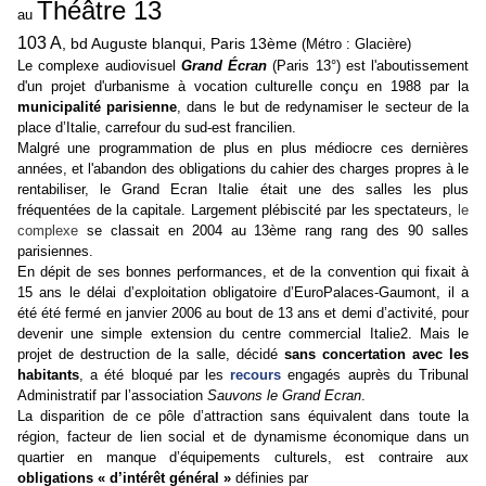
Théâtre 13
au
103 A
, bd Auguste blanqui, Paris 13ème
(Métro : Glacière)
Le complexe audiovisuel
Grand Écran
(Paris 13°) est l'aboutissement
d'un projet d'urbanisme à vocation culturelle conçu en 1988 par la
municipalité parisienne
, dans le but de redynamiser le secteur de la
place d’Italie, carrefour du sud-est francilien.
Malgré une programmation de plus en plus médiocre ces dernières
années, et l'abandon des
obligations
du cahier des charges propres à le
rentabiliser, le Grand Ecran Italie était une des salles les plus
fréquentées de la capitale. Largement
plébiscité
par les spectateurs,
le
complexe
se classait en 2004 au
13ème rang
rang des 90 salles
parisiennes.
En dépit de ses bonnes performances, et de la
convention
qui fixait à
15 ans le délai d’exploitation obligatoire d’
EuroPalaces
-Gaumont, il a
été été fermé en janvier 2006 au bout de 13 ans et demi d’activité, pour
devenir une simple extension du centre commercial
Italie2
. Mais le
projet de destruction de la salle, décidé
sans concertation avec les
habitants
, a été bloqué par les
recours
engagés auprès du Tribunal
Administratif par l’association
Sauvons le Grand Ecran
.
La disparition de ce pôle d’attraction sans équivalent dans toute la
région, facteur de lien social et de dynamisme économique dans un
quartier en manque d’équipements culturels, est contraire aux
obligations
« d’intérêt général »
définies par