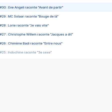
#30 : Eve Angeli raconte "Avant de partir"
#29 : MC Solaar raconte "Bouge de là"
28 : Lorie raconte "Je vais vite"
#27 : Christophe Willem raconte "Jacques a dit"
#26 : Chimène Badi raconte "Entre nous"
#25 : Indochine raconte "3e sexe"
#24 : Zaho raconte "C'est chelou"
#23 : Patrick Bruel raconte "Au café des délices"
#22 : Kyo raconte "Le chemin"
#21 : Nolwenn Leroy raconte "Cassé"
#20 : Patrick Hernandez raconte "Born to be alive"
#19 : Lorie raconte "Près de moi"