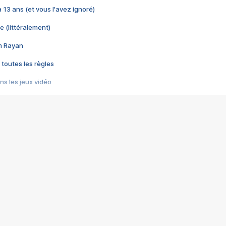
 a 13 ans (et vous l'avez ignoré)
e (littéralement)
im Rayan
 toutes les règles
s les jeux vidéo
us choquant de Rockstar ? - Le scandale BULLY
e plus moche de Steam
du RÊVE tourne au CAUCHEMAR
pendant 8 heures
it… à tort
umiliés par un jeu vidéo
ire - Final Fantasy 8